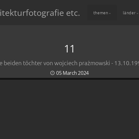
itekturfotografie etc.
themen
länder
11
e beiden töchter von wojciech prażmowski - 13.10.1
05 March 2024